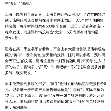
牛”嗅到了“商机”。
上海市民郭科告诉记者，上海某网红书店就实行了这样的预约
制，该网红书店会提前在其小程序上放出一天5个时间段的预
约名额，每个时间段约有500多个名额。近日，记者浏览该小
程序发现，书店预约情况相当“火爆”，5天内所有时段均显
示“约满”。
记者在某二手交易平台看到，平台上有大量出售该书店参观名
额的“黄牛”，发布类似“全天预约找我，随时可以参观，预约码
全天可进”的文案。记者注意到一则宣传随时可以“买号”进入书
店的帖子，咨询后，该“黄牛”告诉记者：“我们这里会提前抢很
多号，现买现发。”
原本免费预约参观的书店，“黄牛”抢到的预约码商品链接标价8
元。记者进一步咨询被卖家告知标价是“引流价”，实际售价为
12元。记者下单后，该“黄牛”发来一张二维码截图，称出示即
可入场。随后郭科使用记者购买的这张“黄牛”预约的二维码截
图，顺利进场。