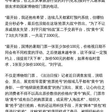
今年暑假，在北京从事旅游行业的刘宇(化名)接到十几通亲戚
朋友求助国家博物馆门票的电话。
“最开始，我还抱有希望，连续几天都紧盯预约系统，但哪怕
是分秒必争，最后也没能在这场‘抢票大战’中胜出。”为了不让
亲戚朋友失望，刘宇只能“转战”某二手交易平台，找“黄牛”买
了3次共7张票，一共花了3300元。
“最开始，国博的暑期门票一张至少加价100元，价格视日期不
同会有不同程度的浮动。之后便越来越夸张，说‘不保证一定预
约上，须提前7天下单’，加价500元的都有，如果有临时需
求，1张至少加价1000元。”刘宇说。
不仅是博物馆门票，《法治日报》记者近日调查发现，演唱
会、景点、展览馆等需要“抢票抢号”的领域几乎都有“黄牛”的
身影。一些“地狱级抢票难度”的热门演出、展览，让心向往之
的消费者不得不以高出原价数倍的价格向“黄牛”购买。门票市
场“黄牛”或有自己的购票渠道，或采用“人海战术”，组织大
量“抢手”进行抢购，有的还运用科技手段，开发“脚本”“抓包”程
序进行“机抢”。这种“机抢”程序同样成了商品，被明码标价出