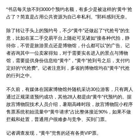
“书店每天放不到3000个预约名额，有多少是被这样的‘黄牛’抢
占了？简直是占用公共资源为自己牟私利。”郭科感到无奈。
除了转让手头上的预约号，不少“黄牛”还做起了“代抢号”的生
意，比如在某二手交易平台上随处可见诸如“接各种代拍，静
待你，不管是旅游景点还是博物馆，什么都可以”的广告。记
者咨询其中一位卖家得知，对于需要实名进入的景点与博物
馆，需要提供身份信息给“黄牛”，“黄牛”抢到号之后，支付约
定好的“代抢费”。记者注意到，多省的博物馆均在“黄牛”代抢
的行列之中。
不久前，有媒体在国家博物馆外随机采访30位游客，只有两人
通过正规渠道预约成功，其他28人都是由“黄牛”代预约的。据
故宫博物院技术人员介绍，暑期高峰时段，故宫博物院小程序
售票系统初始流量中“黄牛请求”占比整体接近90%，如果不做
拦截和处置，普通用户很难参与竞争、买到门票。
记者调查发现，“黄牛”兜售的还有各类VIP票。