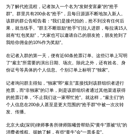
为了解代抢流程，记者加入一个名为“发财变富豪”的“抢手
群”。群里共有200余名“抢手”，且每日源源不断地加入新人。
该群的群公告昭告着：“我们是接代拍的，抢不到没有任何后
果，就当练手。”群主不断鼓励“抢手”们拉人进群，每拉满15人
就有“红包奖励”，“大家也可以邀请自己的朋友抢，朋友抢到了
我给你佣金的10%作为奖励”。
在记者入群的第一天，便有近60条抢票订单。这些订单上写明
了“雇主”所需要的演出日期、场次。除此之外，还有姓名、身
份证号等具体的个人信息。个别订单上标明了“独家”。
记者询问群主得知，“独家”即“雇主”直接找到该群组织者进行
抢票，而“非独家”的订单，则是该群组织者通过其他渠道获得
的抢票订单，“不止我们这一家帮忙抢”。就这样，“雇主们”的
个人信息在200余人甚至是更大范围的“抢手群”中被一次次转
发、传播。
北京大成(深圳)律师事务所律师陈曦曾帮助买“黄牛”票被“坑”的
消费者维权。据她了解，有些“黄牛”会“一票多卖”。