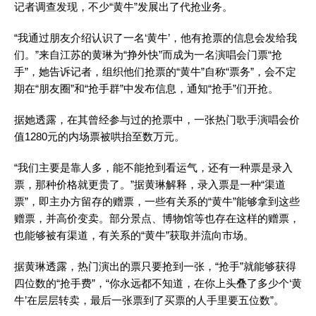
记者调查发现，不少“黄牛”发展出了代抢业务。
“我通过朋友介绍认识了一名‘黄牛’，他有抢票的信息会发给我
们。”来自江苏的黄琳为“挣外快”而成为一名演唱会门票“抢
手”，她告诉记者，组织他们抢票的“黄牛”自称“票务”，会不定
期在“朋友圈”和“抢手群”中发布信息，通知“抢手”们开抢。
据她透露，在其曾经参与过的抢票中，一张热门歌手演唱会价
值1280元的内场票被哄抬至数万元。
“我们主要是靠人多，能不能抢到看运气，还有一种票是录入
票，那种价格就更贵了。”据黄琳解释，录入票是一种“渠道
票”，即主办方留存的赠票，一些有关系的“黄牛”能够拿到这些
赠票，并高价变卖。部分景点、博物馆等也存在这样的赠票，
也能够被有渠道，有关系的“黄牛”获取并流向市场。
据黄琳透露，热门演出的票只要抢到一张，“抢手”就能够获得
四位数的“抢手费”，“你永远都不知道，在你上头叠了多少个‘黄
牛’在层层转卖，最后一张票到了买票的人手里要五位数”。