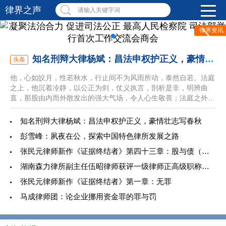
律界之声
请输入关键字词
律界资讯
知名刑辩大律杨斌：昌法申权护正义，豪情壮志写春秋
头条
他，心如皎月，性若秋水，行止间不为风雨所动，泰然自若。法庭
之上，他沉着冷静，以公正为剑，仗义执言，剖析是非，明辨曲
直，那股由内而外散发出的强大气场，令人心生敬畏；法庭之外，
他又化身为谦逊宽厚的智者，胸襟广阔，豪情四溢，与人相交，一
片赤诚，温暖如初升的晨光。他就是上海昌申律师事务所主任、创
知名刑辩大律杨斌：昌法申权护正义，豪情壮志写春秋
始合伙人杨斌律师。
彭雪峰：夙夜在公，探索中国特色律所发展之路
张民元律师新作《证据终结者》第四十三章：股与债（七）大哥
湖南森力律所副主任伍昭律师获评一级律师正高级职称，六位律师获中级职称
张民元律师新作《证据终结者》第一章：无罪
马成律师团：论企业挪用资金罪的罪与罚