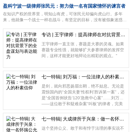
盈科宁波一级律师张民元：努力做一名有国家情怀的谏言者
在知识产权的世界里，明知山有虎，可张民元却偏向虎山行。多年
来，他就像一个战士一样在战斗，有坚定的目标，没有被假象迷惑。
一次次的谏言背后，映衬出这位律者情怀如梦、家国在心的崇高精
神。
专访 | 王宇律师：提高律师在对抗背景下的全盘谋划与表达能力
王宇律师一直主张，赛题是大赛的灵魂。如果
赛题专业性强，就能够扩大参赛律师的发挥空
间，这样才能更好地辩论出精彩的观点。”
七一特辑| 刘万福：一位法律人的朴素信仰
是剑，就向邪恶扬眉出鞘，绝不姑息。无论是
震惊国内的“全国夫妻‘性权利’胜诉第一案”，还
是“全国首例状告‘120’急救中心案”……刘万福
——这位敢于和疑难杂案“叫板”的律者，完美
地演绎了在罪与罚之间博弈的精彩。
七一特辑| 大成律所于兴泉：做一名怀揣公允的律者
这个坚持公义、敢于和有悖于法理的事实说不