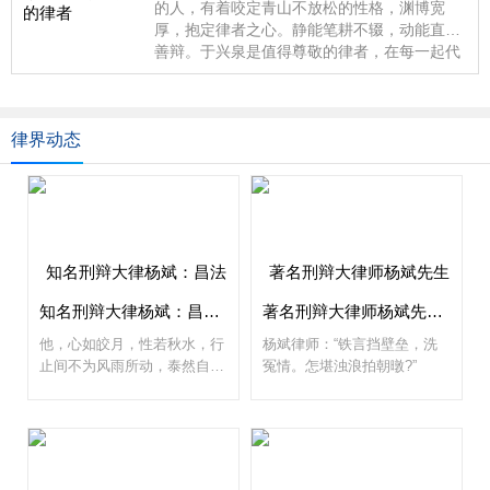
的人，有着咬定青山不放松的性格，渊博宽
厚，抱定律者之心。静能笔耕不辍，动能直言
善辩。于兴泉是值得尊敬的律者，在每一起代
理的刑事案件中，他让涉案当事人看到了希
望。
律界动态
知名刑辩大律杨斌：昌法申权护正义，豪情壮志写春秋
著名刑辩大律师杨斌先生新作赏析
他，心如皎月，性若秋水，行
杨斌律师：“铁言挡壁垒，洗
止间不为风雨所动，泰然自
冤情。怎堪浊浪拍朝暾?”
若。法庭之上，他沉着冷静，
以公正为剑，仗义执言，剖析
是非，明辨曲直，那股由内而
外散发出的强大气场，令人心
生敬畏；法庭之外，他又化身