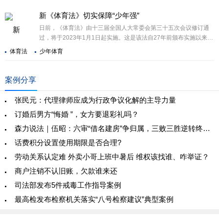
新《体育法》切实保障“少年强”
日前，《体育法》由十三届全国人大常委会第三十五次会议修订通
过，将于2023年1月1日起实施。这是该法自27年前颁布实施以来首
次全面系统修订，而其中，第三章“青少年和学校体育”改动较大、亮
体育法
少年体育
点颇多。对此，中国政法大学体育法研究所副所长姜涛接受本报记
者采访时表示，新《体育法》有望切实解决很多青少年和校园体育
的痛点，也将为青少年参与体育活动的权利提供法律保障。
案例分享
张民元：代理律师应成为行政争议化解的主导力量
订婚后男方“悔婚 ”，女方要退彩礼吗？
森力说法｜伍昭：六审“借名建房”争归属，三败三胜逆转终维权
话费积分设置使用期限是否合理?
劳动关系认定难 外卖小哥上班中暑后 维权该找谁、咋举证？
商户注销不认旧账，欠款谁来还
司法部发布5件戒毒工作指导案例
最高检发布检察机关落实“八号检察建议”典型案例