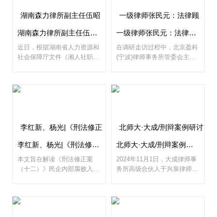
为谦逊宽厚的智者，胸襟广
阔，豪情四溢，与人相交，一
片赤诚，温暖如初升的晨光。
他就是上海昌申律师事务所主
湖南森力律所副主任伍昭律师获评一级律师正高级职称，六位律师获中级职称
一级律师张民元：法律顾问业的转型升级依赖于诉讼回避原则的法治化
任、创始合伙人杨斌律师。
近日，根据湖南省人力资源和
在调研走访过程中，北京盈科
社会保障厅文件（湘人社职称
(宁波)律师事务所管委会主
〔2024〕259号）通知，湖南
任、一级律师张民元汇报了自
森力律所副主任、高级合伙人
2001年以来创立的“法智卫士.
伍昭律师获评一级律师（正高
心钥师”团队在专业从事法律
级职称）。
顾问业务期间的心得与感悟。
李红新、杨光|《刑法修正案（十二）》背景下民营企业反腐败与合规制度的新构建
北师大·大成/刑辩案例研讨讲堂：于兴泉《刑事案例与营商环境、法律实践》
本文旨在解读《刑法修正案
2024年11月1日，大成律师事
（十二）》民企内部腐败入刑
务所高级合伙人于兴泉律师应
的基础上，分析民营企业反腐
邀为北京师范大学法律系研究
败的现状和深层原因，以此为
生班授课。该次课堂安排在北
民营企业有效运用新法新规赋
师大(珠海校区)励教楼。授课
予的法律武器、维护自身合法
的主题是：“刑事案例与营商