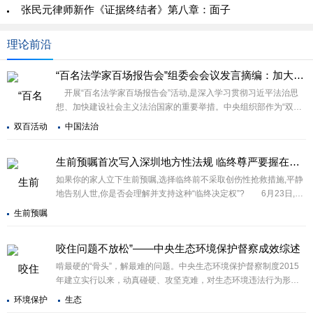
张民元律师新作《证据终结者》第八章：面子
理论前沿
“百名法学家百场报告会”组委会会议发言摘编：加大全民普法工作力度
开展“百名法学家百场报告会”活动,是深入学习贯彻习近平法治思
想、加快建设社会主义法治国家的重要举措。中央组织部作为“双
百”活动组委会成员单位,根据工作部署,结合职能职责,着力加强党员
双百活动
中国法治
干部法治教育培训。
生前预嘱首次写入深圳地方性法规 临终尊严要握在自己手中
如果你的家人立下生前预嘱,选择临终前不采取创伤性抢救措施,平静
地告别人世,你是否会理解并支持这种“临终决定权”? 6月23日,深
圳市第七届人民代表大会常务委员会第十次
生前预嘱
咬住问题不放松”——中央生态环境保护督察成效综述
啃最硬的“骨头”，解最难的问题。中央生态环境保护督察制度2015
年建立实行以来，动真碰硬、攻坚克难，对生态环境违法行为形成
强大震慑，推动一批影响重大、久拖不决的难题得到破解，切实解
环境保护
生态
决了一批群众身边的突出生态环境问题。