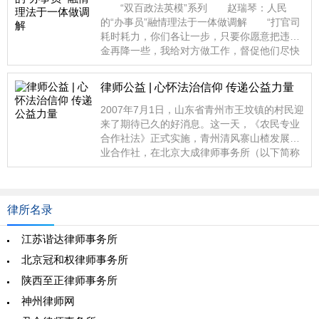
“双百政法英模”系列 赵瑞琴：人民
的“办事员”融情理法于一体做调解 “打官司
耗时耗力，你们各让一步，只要你愿意把违约
金再降一些，我给对方做工作，督促他们尽快
退房款
律师公益 | 心怀法治信仰 传递公益力量
2007年7月1日，山东省青州市王坟镇的村民迎
来了期待已久的好消息。这一天，《农民专业
合作社法》正式实施，青州清风寨山楂发展专
业合作社，在北京大成律师事务所（以下简称
大成所）的帮
律所名录
江苏谐达律师事务所
北京冠和权律师事务所
陕西至正律师事务所
神州律师网