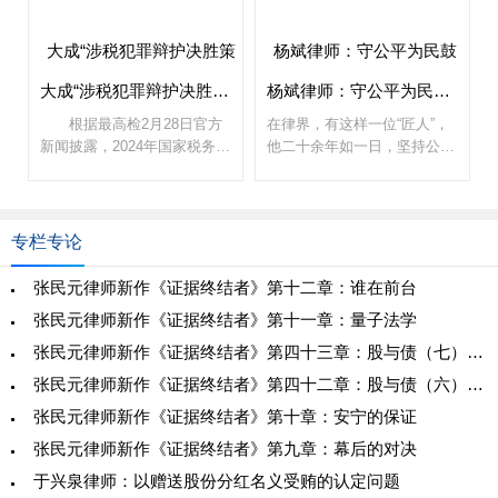
权益提出建议。
环境、法律实践”。
大成“涉税犯罪辩护决胜策略”研讨会在北京成功举办
杨斌律师：守公平为民鼓呼，捍正义信念如磐
根据最高检2月28日官方
在律界，有这样一位“匠人”，
新闻披露，2024年国家税务总
他二十余年如一日，坚持公
局、公安部、最高人民法院、
允、敢于和有悖于法理的事实
最高人民检察院、中国人民银
说不，敢于和疑难杂案“叫
行、海关总署、市场监管总
板”；他有着咬定青山不放松
局、国家外汇管理局八部门联
的性格，渊博宽厚，抱定赤子
专栏专论
合打击涉
之心；他静能笔耕不辍、
张民元律师新作《证据终结者》第十二章：谁在前台
张民元律师新作《证据终结者》第十一章：量子法学
张民元律师新作《证据终结者》第四十三章：股与债（七）大哥
张民元律师新作《证据终结者》第四十二章：股与债（六）中国老板
张民元律师新作《证据终结者》第十章：安宁的保证
张民元律师新作《证据终结者》第九章：幕后的对决
于兴泉律师：以赠送股份分红名义受贿的认定问题