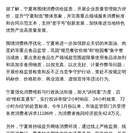
据了解，宁夏将围绕消费供给提质，开展企业质量管理能力评
价，提升“宁夏制造”整体形象，并完善重点领域服务消费标准
和合同示范文本，支持“老字号”创新发展，加快推进当地特色
优势产业高质量发展。
围绕消费秩序优化，宁夏将进一步加强群众关切的米面油、肉
蛋奶等重点食品监管，巩固“规范餐饮价格”和“校园餐”集中整
治成效；重点查处食品生产领域超范围超限量使用食品添加剂
和添加非食用物质，以假充真、以次充好、计量作弊等问题；
开展价格监督检查和反不正当竞争守护行动，查处不按规定明
码标价、价格欺诈、商业混淆、虚假宣传等违法行为。
宁夏强化消费维权与行政执法衔接，加大“诉转案”力度，启
动“维权直通车”，实行投诉举报“2小时响应、24小时核查、72
小时办结”的处置标准。今年1月份以来，市场监管部门共受理
各类消费者诉求11186件，为消费者挽回经济损失42.8万元。
另外，宁夏将持续提升网络消费环境，通过线上严格监测、线