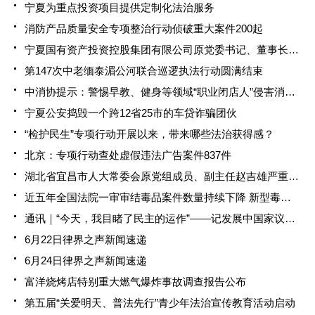
宁夏为重点投资项目提供定制化法治服务
消防产品质量安全专项整治行动侦破重大案件200起
宁夏国有资产投资控股集团有限公司原党委书记、董事长赵其宏受贿一审被判十二年
第147次中老缅泰湄公河联合巡逻执法行动圆满结束
中消协提示：警惕早教、健身等领域“职业闭店人”侵害消费者权益
宁夏公安捣毁一个跨12省25市的车贷诈骗团伙
“检护民生”专项行动开展以来，带来哪些法治获得感？
北京：专项行动查处虚假违法广告案件837件
湖北省宜昌市人大常委会原党组成员、副主任赵吉雄严重违纪违法被开除党籍和公职
近五年全国法院一审审结毒品案件数量持续下降 新型毒品犯罪呈上升趋势
通讯｜“今天，我目睹了民主的运作”——记发展中国家议员观察中国基层立法工作
6月22日律界之声新闻速递
6月24日律界之声新闻速递
富洋烧烤店特别重大燃气爆炸事故调查报告公布
第五届“关爱明天、普法先行”青少年法治宣传教育活动启动