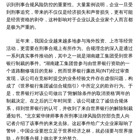
识到刑事合规风险防控的重要性。大量案例说明，企业一旦受
到刑事追究，带来的不仅仅是经济损失和声誉损失，更有可能
是经营资格的剥夺，这种影响对于企业以及企业家个人而言都
是极为严重的。
近年来，我国企业越来越多地参与海外投资、上市等经营
活动，更需要在刑事合规上有所作为。合规理念的深入是通过
一系列真实事件推动的，其中之一就是湖南建工集团受到世界
银行制裁的事件。“湖南建工集团曾参与由世界银行资助的一
个道路翻修项目的竞标，然而世界银行廉政局(INT)经过审查
发现，该公司在竞标时提交的业务经验文件存在虚假问题，构
成了《世界银行集团诚信合规指引》中所定义的欺诈行为。于
是，世界银行对该公司做出了‘附解除条件的取消资格’两年的
制裁决定。在之后的三年时间里，该公司建立了诚信合规体
系，得到世界银行的认可，并收到了来自世界银行的解除制裁
通知书。”北京紫华律师事务所刑事法律风险防控部负责人向
记者介绍了该事件的来龙去脉。这起事件给广大企业家敲响了
警钟，中国企业要想立足于世界经济之林，就必须要与世界接
轨，在刑事合规上做出更大的努力。