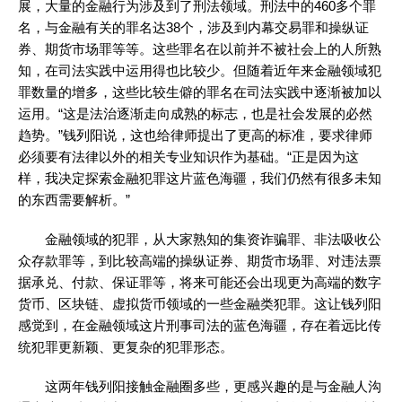
展，大量的金融行为涉及到了刑法领域。刑法中的460多个罪
名，与金融有关的罪名达38个，涉及到内幕交易罪和操纵证
券、期货市场罪等等。这些罪名在以前并不被社会上的人所熟
知，在司法实践中运用得也比较少。但随着近年来金融领域犯
罪数量的增多，这些比较生僻的罪名在司法实践中逐渐被加以
运用。“这是法治逐渐走向成熟的标志，也是社会发展的必然
趋势。”钱列阳说，这也给律师提出了更高的标准，要求律师
必须要有法律以外的相关专业知识作为基础。“正是因为这
样，我决定探索金融犯罪这片蓝色海疆，我们仍然有很多未知
的东西需要解析。”
金融领域的犯罪，从大家熟知的集资诈骗罪、非法吸收公
众存款罪等，到比较高端的操纵证券、期货市场罪、对违法票
据承兑、付款、保证罪等，将来可能还会出现更为高端的数字
货币、区块链、虚拟货币领域的一些金融类犯罪。这让钱列阳
感觉到，在金融领域这片刑事司法的蓝色海疆，存在着远比传
统犯罪更新颖、更复杂的犯罪形态。
这两年钱列阳接触金融圈多些，更感兴趣的是与金融人沟