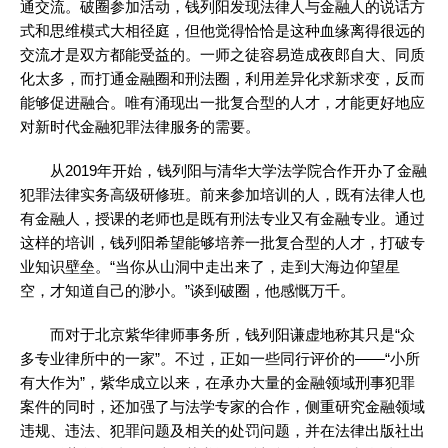
通交流。破圈参加活动，钱列阳发现法律人与金融人的说话方
式和思维模式大相径庭，但他觉得恰恰是这种血缘离得很远的
交流才是双方都能受益的。一师之徒容易造成夜郎自大、同质
化太多，而打通金融圈和刑法圈，利用差异化求新求变，反而
能够促进融合。唯有涌现出一批复合型的人才，才能更好地应
对新时代金融犯罪法律服务的需要。
从2019年开始，钱列阳与清华大学法学院合作开办了金融
犯罪法律实务高级研修班。前来参加培训的人，既有法律人也
有金融人，授课的老师也是既有刑法专业又有金融专业。通过
这样的培训，钱列阳希望能够培养一批复合型的人才，打破专
业知识壁垒。“当你从山洞中走出来了，走到大海边仰望星
空，才知道自己的渺小。”谈到破圈，他感慨万千。
而对于北京紫华律师事务所，钱列阳谦虚地称其只是“众
多专业律所中的一家”。不过，正如一些同行评价的——“小所
有大作为”，紫华成立以来，在承办大量的金融领域刑事犯罪
案件的同时，还加强了与法学专家的合作，侧重研究金融领域
违规、违法、犯罪问题及相关的处罚问题，并在法律出版社出