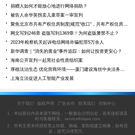
捐赠人如何才能放心地进行网络捐助？
被告人余华英拐卖儿童罪案一审宣判
聚焦北京市共有产权住房制度|规范“收口”，共有产权住房促保障房公平善用
网文写到246章 盗版写到1369章！为何盗版屡禁不止？
2023年检察机关起诉电信网络诈骗犯罪5万余人
新华调查｜“消失的黄金”事件追踪：如何让投资更安心？
海南公开宣判一起黑社会性质组织案
厚植法治生态 优化营商环境——厦门建设海丝中央法务区观察
上海立法促进人工智能产业发展
关于我们
版权声明
广告合作
联系我们
控制中心
1、本站部分内容来源于网络，一般都会注明出处，若有侵权请及
时与客服联系。service#vlaws.com
2、所有文章未经授权禁止转载、摘编、复制或建立镜像，如有违
反，追究法律责任。