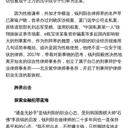
话也被成千上万的法学院学子们奉为圭臬。
因为性格谦卑，外加才华横溢，钱列阳在律师界的名声早
已家喻户晓，曾承办过刘晓庆涉税案、厦门远华公司走私案、
原铁道部部长刘志军受贿、滥用职权案、“中国私募第一人”徐
翔操纵证券市场案、e租宝张某集资诈骗案等多起国内影响较
大的刑事案件。作为刑辩界的翘楚，钱列阳的职业经历很难用
几句话简单概括。或许是因为性格使然，他绝不是一位安于现
状的律师。2017年，带着对新事物的思考，钱列阳毅然决然地
离开知名的综合性律师事务所，创立了属于自己的刑事辩护专
业律师事务所——北京紫华律师事务所，开启了刑事辩护律师
职业生涯的新旅程。
跨界出击
探索金融犯罪蓝海
“通盘无妙手”是钱列阳的职业心态。受到韩国围棋大师“石
佛”李昌镐的启发，钱列阳在做律师的二十多年间也一直保持
着平和的心态。“我不想出名，不想赚大钱，只想脚踏实地走