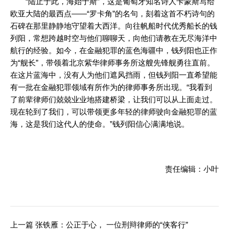
“陆止于此，海始于斯”，这是葡萄牙知名诗人卡蒙斯写给
欧亚大陆的最西点——“罗卡角”的名句，刻着这首不朽诗句的
石碑在那里静静地守望着大西洋。向往帆船时代优秀船长的钱
列阳，常想跨越时空与他们聊聊天，向他们请教在无尽海洋中
航行的经验。如今，在金融犯罪的蓝色海疆中，钱列阳也正作
为“舰长”，带领着北京紫华律师事务所这艘先锋舰勇往直前。
在这片蓝海中，没有人为他们遮风挡雨，但钱列阳一直希望能
有一批在金融犯罪领域有所作为的律师事务所出现。“我看到
了前辈律师们兢兢业业地搭建桥梁，让我们可以从上面走过。
现在轮到了我们，可以带领更多年轻的律师驶向金融犯罪的蓝
海，这是我们这代人的使命。”钱列阳信心满满地说。
责任编辑：小叶
上一篇
张铁雁：公正于心， 一位刑辩律师的“侠客行”