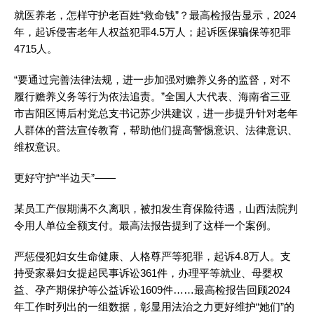
就医养老，怎样守护老百姓“救命钱”？最高检报告显示，2024
年，起诉侵害老年人权益犯罪4.5万人；起诉医保骗保等犯罪
4715人。
“要通过完善法律法规，进一步加强对赡养义务的监督，对不
履行赡养义务等行为依法追责。”全国人大代表、海南省三亚
市吉阳区博后村党总支书记苏少洪建议，进一步提升针对老年
人群体的普法宣传教育，帮助他们提高警惕意识、法律意识、
维权意识。
更好守护“半边天”——
某员工产假期满不久离职，被扣发生育保险待遇，山西法院判
令用人单位全额支付。最高法报告提到了这样一个案例。
严惩侵犯妇女生命健康、人格尊严等犯罪，起诉4.8万人。支
持受家暴妇女提起民事诉讼361件，办理平等就业、母婴权
益、孕产期保护等公益诉讼1609件……最高检报告回顾2024
年工作时列出的一组数据，彰显用法治之力更好维护“她们”的