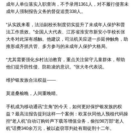
成年人单位落实入职查询，不予录用1361人，对不履行侵害未
成年人强制报告义务的督促追责338人。
“从实践来看，法治副校长制度切实提升了未成年人保护和普
法工作质效。”全国人大代表、江苏省淮安市新安小学校长张
大冬对此深有感触。他建议，司法机关应进一步延伸触角，助
推形成齐抓共管、多方参与的未成年人保护大格局。
“尤其需要强化乡村法治教育，重点关注留守儿童群体，帮助
他们提升防性侵、防欺凌的意识。”张大冬代表说。
维护银发族合法权益——
莫道桑榆晚，人间重晚晴。
手机成为移动通讯“主角”的今天，如何更好保护银发族的权
益？最高法报告提到这样一个案例：欧某伙同他人预植代码操
控“老人机”自动订购铃声下载等增值业务，偷扣98万部“老人
机”话费340余万元，被以盗窃罪判处有期徒刑十二年。