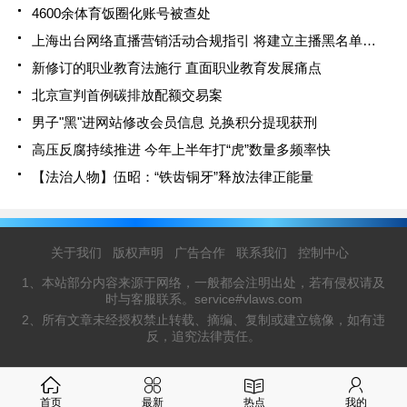
4600余体育饭圈化账号被查处
上海出台网络直播营销活动合规指引 将建立主播黑名单制度
新修订的职业教育法施行 直面职业教育发展痛点
北京宣判首例碳排放配额交易案
男子"黑"进网站修改会员信息 兑换积分提现获刑
高压反腐持续推进 今年上半年打“虎”数量多频率快
【法治人物】伍昭：“铁齿铜牙”释放法律正能量
关于我们
版权声明
广告合作
联系我们
控制中心
1、本站部分内容来源于网络，一般都会注明出处，若有侵权请及
时与客服联系。service#vlaws.com
2、所有文章未经授权禁止转载、摘编、复制或建立镜像，如有违
反，追究法律责任。
首页
最新
热点
我的