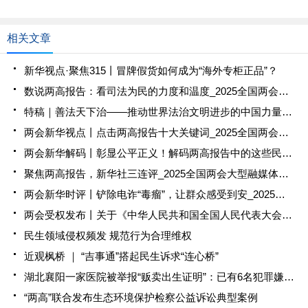
相关文章
新华视点·聚焦315丨冒牌假货如何成为“海外专柜正品”？
数说两高报告：看司法为民的力度和温度_2025全国两会大型融媒体专题_新华网
特稿｜善法天下治——推动世界法治文明进步的中国力量_2025全国两会大型融媒体专题_新华网
两会新华视点丨点击两高报告十大关键词_2025全国两会大型融媒体专题_新华网
两会新华解码丨彰显公平正义！解码两高报告中的这些民生案_2025全国两会大型融媒体专题_新华网
聚焦两高报告，新华社三连评_2025全国两会大型融媒体专题_新华网
两会新华时评丨铲除电诈“毒瘤”，让群众感受到安_2025全国两会大型融媒体专题_新华网
两会受权发布丨关于《中华人民共和国全国人民代表大会和地方各级人民代表大会代表法（修正草案）》的说明_2025全国两会大型融媒体专题_新华网
民生领域侵权频发 规范行为合理维权
近观枫桥 ｜ “吉事通”搭起民生诉求“连心桥”
湖北襄阳一家医院被举报“贩卖出生证明”：已有6名犯罪嫌疑人被检察机关批准逮捕
“两高”联合发布生态环境保护检察公益诉讼典型案例