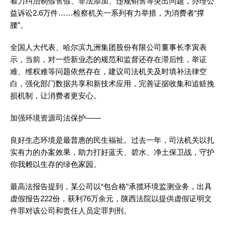
着力纠治制假售假、非法添加、违规销售等突出问题，办理公
益诉讼2.6万件……检察机关一系列有力举措，为消费者“撑
腰”。
全国人大代表、哈尔滨九洲集团股份有限公司董事长李寅表
示，当前，对一些新业态的规范和监督还存在滞后性，举证
难、维权难等问题依然存在，建议司法机关及时填补法律空
白，强化部门数据共享和新技术应用，完善证据收集和追赃挽
损机制，让消费者更安心。
加强环境资源司法保护——
良好生态环境是最普惠的民生福祉。过去一年，司法机关以扎
实有力的办案效果，助力打好蓝天、碧水、净土保卫战，守护
你我赖以生存的绿色家园。
最高法报告提到，某公司以“包合格”承揽环境监测业务，出具
虚假报告222份，获利76万余元，陕西法院以提供虚假证明文
件罪对该公司和责任人员定罪判刑。