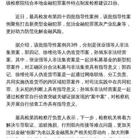
级检察院结合本地金融犯罪案件特点制发检察建议21份。
近日，最高检发布第四十四批指导性案例，该批指导性案
例聚焦打击新类型金融犯罪，惩治金融犯罪黑灰产业乱象等，
更好助力防范化解金融风险。
据介绍，该批指导性案例共3件，分别是张业强等人非法
集资案，郭四记、徐维伦等人伪造货币案，孙旭东非法经营
案。其中，张业强等人非法集资案是一起涉私募基金的新型犯
罪案件，对正确区分合法私募与非法集资具有指导意义；郭四
记、徐维伦等人伪造货币案是一起通过网络联络、分工负责、
共同实施伪造货币的跨区域犯罪案件，对司法实践中在共同犯
罪、主从犯的判断上具有指导意义；孙旭东非法经营案是一起
通过检察官自行侦查突破关键证据发现的“案中案”，对检察机
关开展自行侦查工作具有指导意义。
最高检第四检察厅负责人表示，下一步，检察机关将着力
解决引导取证、追赃挽损、行刑双向衔接等难点问题，更加关
注以金融“创新”为名以及金融黑灰产相关犯罪动向，加大刑事