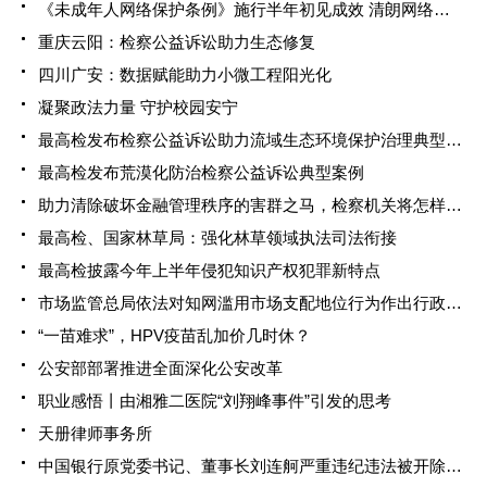
《未成年人网络保护条例》施行半年初见成效 清朗网络空间 助力健康成长
重庆云阳：检察公益诉讼助力生态修复
四川广安：数据赋能助力小微工程阳光化
凝聚政法力量 守护校园安宁
最高检发布检察公益诉讼助力流域生态环境保护治理典型案例
最高检发布荒漠化防治检察公益诉讼典型案例
助力清除破坏金融管理秩序的害群之马，检察机关将怎样做？
最高检、国家林草局：强化林草领域执法司法衔接
最高检披露今年上半年侵犯知识产权犯罪新特点
市场监管总局依法对知网滥用市场支配地位行为作出行政处罚并责令其全面整改
“一苗难求”，HPV疫苗乱加价几时休？
公安部部署推进全面深化公安改革
职业感悟丨由湘雅二医院“刘翔峰事件”引发的思考
天册律师事务所
中国银行原党委书记、董事长刘连舸严重违纪违法被开除党籍