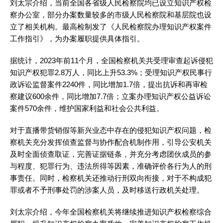
刘太宗介绍，当前全国各省级人民检察院均已设立知识产权检
察办公室，部分办案数量较多的市级人民检察院和基层院也设
立了相关机构。最高检制发了《人民检察院办理知识产权案件
工作指引》，为办案履职提供具体指引。
据统计，2023年前11个月，全国检察机关共受理审查起诉侵犯
知识产权犯罪2.8万人，同比上升53.3%；受理知识产权民事行
政诉讼监督案件2240件，同比增加1.7倍，提出抗诉和再审检
察建议600余件，同比增加7.7倍；立案办理知识产权公益诉讼
案件570余件，维护国家利益和社会公共利益。
对于直播带货销假等新兴业态中存在的侵犯知识产权问题，检
察机关充分发挥侦查监督与协作配合机制作用，引导公安机关
及时全面侦查取证，完善证据链条，并充分考虑团伙成员的参
与程度、犯罪行为、违法所得等因素，准确评价各行为人的刑
事责任。同时，检察机关还推动行刑双向衔接，对于不构成犯
罪或者不予刑事处罚的涉案人员，及时移送行政机关处理。
刘太宗介绍，今年全国检察机关将继续推进知识产权检察综合