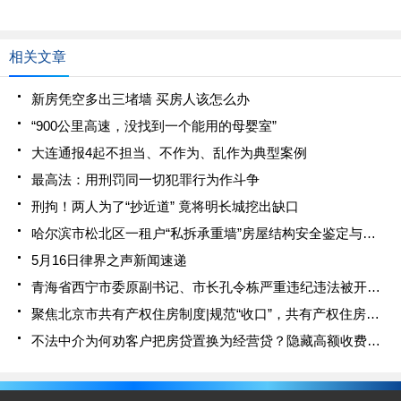
相关文章
新房凭空多出三堵墙 买房人该怎么办
“900公里高速，没找到一个能用的母婴室”
大连通报4起不担当、不作为、乱作为典型案例
最高法：用刑罚同一切犯罪行为作斗争
刑拘！两人为了“抄近道” 竟将明长城挖出缺口
哈尔滨市松北区一租户“私拆承重墙”房屋结构安全鉴定与修复方案通过专家论证
5月16日律界之声新闻速递
青海省西宁市委原副书记、市长孔令栋严重违纪违法被开除党籍和公职
聚焦北京市共有产权住房制度|规范“收口”，共有产权住房促保障房公平善用
不法中介为何劝客户把房贷置换为经营贷？隐藏高额收费陷阱 银保监会提醒消费者别上当