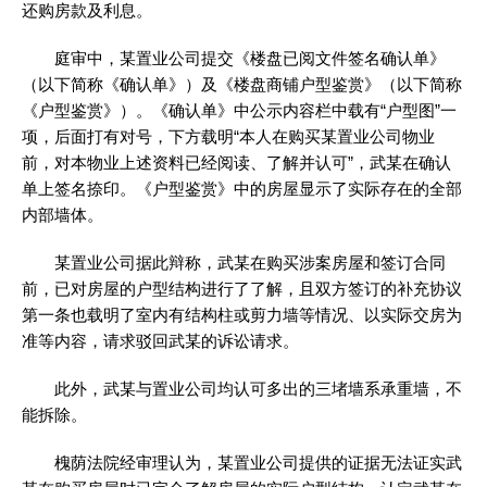
还购房款及利息。
庭审中，某置业公司提交《楼盘已阅文件签名确认单》
（以下简称《确认单》）及《楼盘商铺户型鉴赏》（以下简称
《户型鉴赏》）。《确认单》中公示内容栏中载有“户型图”一
项，后面打有对号，下方载明“本人在购买某置业公司物业
前，对本物业上述资料已经阅读、了解并认可”，武某在确认
单上签名捺印。《户型鉴赏》中的房屋显示了实际存在的全部
内部墙体。
某置业公司据此辩称，武某在购买涉案房屋和签订合同
前，已对房屋的户型结构进行了了解，且双方签订的补充协议
第一条也载明了室内有结构柱或剪力墙等情况、以实际交房为
准等内容，请求驳回武某的诉讼请求。
此外，武某与置业公司均认可多出的三堵墙系承重墙，不
能拆除。
槐荫法院经审理认为，某置业公司提供的证据无法证实武