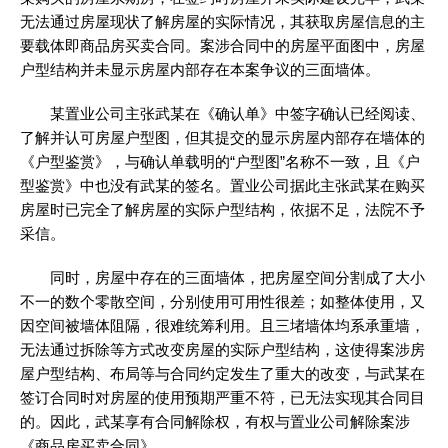
无法通过房屋现状了解房屋的实际情况，其获取房屋信息的主
要载体即商品房买卖合同。案涉合同中的房屋平面图中，房屋
户型结构并未显示房屋内部存在本案争议的三面墙体。
某置业公司主张武某在《确认单》中签字确认已经阅读、
了解并认可房屋户型图，但其提交的显示房屋内部存在墙体的
《户型鉴赏》，与确认单载明的“户型图”名称不一致，且《户
型鉴赏》中也没有武某的签名。置业公司据此主张武某在购买
房屋时已完全了解房屋的实际户型结构，依据不足，法院不予
采信。
同时，房屋中存在的三面墙体，把房屋空间分割成了大小
不一的数个零散空间，分别使用可用性很差；如整体使用，又
因空间被墙体阻隔，很难统筹利用。且三堵墙体均系承重墙，
无法通过拆除等方式改变房屋的实际户型结构，这使得案涉房
屋户型结构、布局等与合同约定发生了重大的改变，与武某在
签订合同时对房屋的使用预期严重不符，已无法实现其合同目
的。因此，武某享有合同解除权，有权与置业公司解除案涉
《商品房买卖合同》。