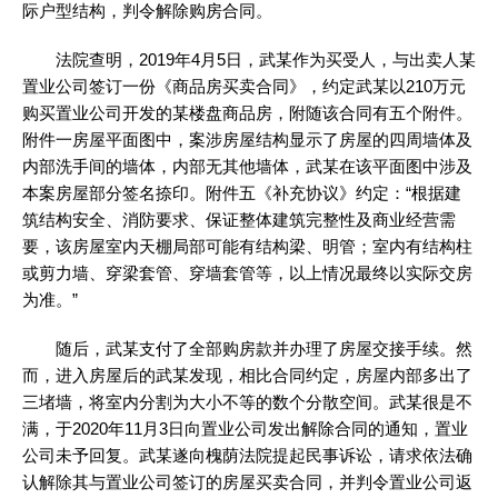
际户型结构，判令解除购房合同。
法院查明，2019年4月5日，武某作为买受人，与出卖人某
置业公司签订一份《商品房买卖合同》，约定武某以210万元
购买置业公司开发的某楼盘商品房，附随该合同有五个附件。
附件一房屋平面图中，案涉房屋结构显示了房屋的四周墙体及
内部洗手间的墙体，内部无其他墙体，武某在该平面图中涉及
本案房屋部分签名捺印。附件五《补充协议》约定：“根据建
筑结构安全、消防要求、保证整体建筑完整性及商业经营需
要，该房屋室内天棚局部可能有结构梁、明管；室内有结构柱
或剪力墙、穿梁套管、穿墙套管等，以上情况最终以实际交房
为准。”
随后，武某支付了全部购房款并办理了房屋交接手续。然
而，进入房屋后的武某发现，相比合同约定，房屋内部多出了
三堵墙，将室内分割为大小不等的数个分散空间。武某很是不
满，于2020年11月3日向置业公司发出解除合同的通知，置业
公司未予回复。武某遂向槐荫法院提起民事诉讼，请求依法确
认解除其与置业公司签订的房屋买卖合同，并判令置业公司返