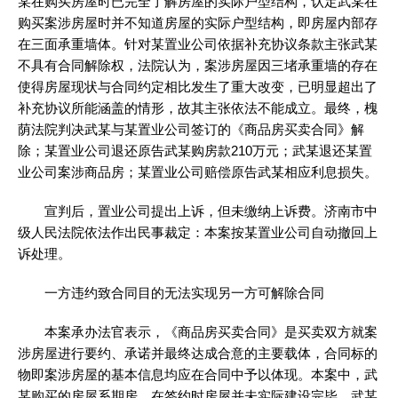
某在购买房屋时已完全了解房屋的实际户型结构，认定武某在
购买案涉房屋时并不知道房屋的实际户型结构，即房屋内部存
在三面承重墙体。针对某置业公司依据补充协议条款主张武某
不具有合同解除权，法院认为，案涉房屋因三堵承重墙的存在
使得房屋现状与合同约定相比发生了重大改变，已明显超出了
补充协议所能涵盖的情形，故其主张依法不能成立。最终，槐
荫法院判决武某与某置业公司签订的《商品房买卖合同》解
除；某置业公司退还原告武某购房款210万元；武某退还某置
业公司案涉商品房；某置业公司赔偿原告武某相应利息损失。
宣判后，置业公司提出上诉，但未缴纳上诉费。济南市中
级人民法院依法作出民事裁定：本案按某置业公司自动撤回上
诉处理。
一方违约致合同目的无法实现另一方可解除合同
本案承办法官表示，《商品房买卖合同》是买卖双方就案
涉房屋进行要约、承诺并最终达成合意的主要载体，合同标的
物即案涉房屋的基本信息均应在合同中予以体现。本案中，武
某购买的房屋系期房，在签约时房屋并未实际建设完毕，武某