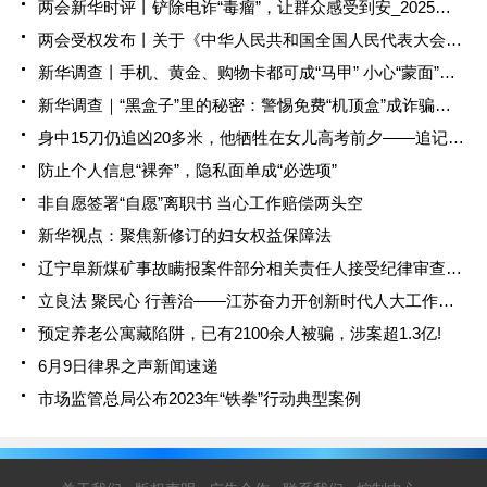
两会新华时评丨铲除电诈“毒瘤”，让群众感受到安_2025全国两会大型融媒体专题_新华网
两会受权发布丨关于《中华人民共和国全国人民代表大会和地方各级人民代表大会代表法（修正草案）》的说明_2025全国两会大型融媒体专题_新华网
新华调查丨手机、黄金、购物卡都可成“马甲” 小心“蒙面”高利贷！
新华调查｜“黑盒子”里的秘密：警惕免费“机顶盒”成诈骗工具
身中15刀仍追凶20多米，他牺牲在女儿高考前夕——追记浴血擒凶的湖北民警邱建军
防止个人信息“裸奔”，隐私面单成“必选项”
非自愿签署“自愿”离职书 当心工作赔偿两头空
新华视点：聚焦新修订的妇女权益保障法
辽宁阜新煤矿事故瞒报案件部分相关责任人接受纪律审查和监察调查
立良法 聚民心 行善治——江苏奋力开创新时代人大工作新局面
预定养老公寓藏陷阱，已有2100余人被骗，涉案超1.3亿!
6月9日律界之声新闻速递
市场监管总局公布2023年“铁拳”行动典型案例