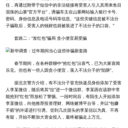
任，再通过附带于短信中的非法链接将受害人引入其用来鱼目
混珠的山寨“官方平台”，诱骗车主在山寨网站输入银行卡号、
密码、身份信息及电话号码等信息。“这些关键信息被不法分
子骗取后，受害人的钱财也就被装进了不法分子的口袋。”
套路二：“发红包”骗局 贪小便宜易受骗
春节期间，在各种群聊中“抢红包”沾喜气，已为大家喜闻
乐见。但也有一些人因贪小便宜，落入不法分子的“陷阱”。
据北京警方介绍，有不法分子冒充快递员身份添加了受害
人李某微信，随后将其“拉”进一个微信群。李某因在该群中常
能抢到“红包”而放松了警惕。一段时间后，有陌生人开始添加
李某微信，向他推荐投资理财、网络赌博平台等，并以“包赚
不赔”的许诺进行引诱。尝到几次甜头的李某信以为真、不再
有疑，开始不断加大资金投入，最终被骗走上万元。