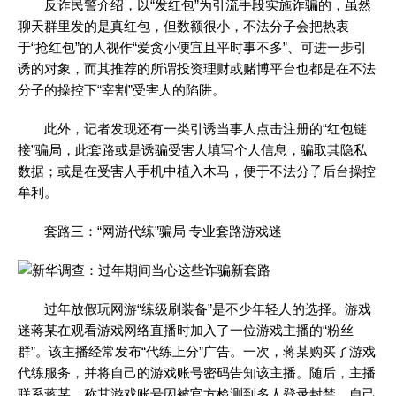
反诈民警介绍，以“发红包”为引流手段实施诈骗的，虽然
聊天群里发的是真红包，但数额很小，不法分子会把热衷
于“抢红包”的人视作“爱贪小便宜且平时事不多”、可进一步引
诱的对象，而其推荐的所谓投资理财或赌博平台也都是在不法
分子的操控下“宰割”受害人的陷阱。
此外，记者发现还有一类引诱当事人点击注册的“红包链
接”骗局，此套路或是诱骗受害人填写个人信息，骗取其隐私
数据；或是在受害人手机中植入木马，便于不法分子后台操控
牟利。
套路三：“网游代练”骗局 专业套路游戏迷
过年放假玩网游“练级刷装备”是不少年轻人的选择。游戏
迷蒋某在观看游戏网络直播时加入了一位游戏主播的“粉丝
群”。该主播经常发布“代练上分”广告。一次，蒋某购买了游戏
代练服务，并将自己的游戏账号密码告知该主播。随后，主播
联系蒋某，称其游戏账号因被官方检测到多人登录封禁，自己