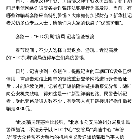
日前，国家反诈中心、工信部反诈中心发出提醒，春节期
间是电信网络诈骗等各类诈骗违法犯罪行为高发期。当前，有
哪些诈骗新套路应当特别警惕？大家如何加强防范？新华社记
者采访多位专业人士，请他们为大家的钱袋子“保驾护航”。
套路一：“ETC到期”骗局 记者险些被骗
春节期间，不少人选择自驾返乡、游玩，近期高发
的“ETC到期”骗局值得车主们高度警惕。
日前，记者收到一条短信，提醒记者的车辆ETC设备已经
停用，需点击短信上附带的链接重新登录网站进行身份验证
后，才能继续使用。记者点开短信附带链接后察觉异常，随即
向公安机关致电，得知这是一种新型诈骗套路。民警告诉记
者，受此套路所骗人数不少，有受害人点开链接进行操作后被
骗走3000元。
“此类骗局迷惑性比较强。”北京市公安局通州分局反诈民
警谭喆说，不法分子以“ETC中心”“交管局”“高速中心”“车管
所”等大众通常不大熟悉的机构名义发送短信骗取当事人信