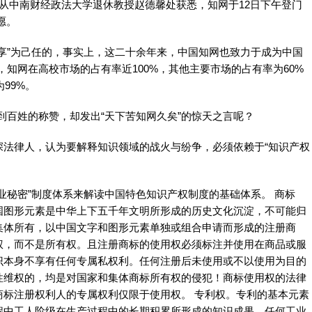
3日从中南财经政法大学退休教授赵德馨处获悉，知网于12日下午登门
愿。
享”为己任的，事实上，这二十余年来，中国知网也致力于成为中国
示，知网在高校市场的占有率近100%，其他主要市场的占有率为60%
99%。
不到百姓的称赞，却发出“天下苦知网久矣”的惊天之言呢？
深法律人，认为要解释知识领域的战火与纷争，必须依赖于“知识产权
业秘密”制度体系来解读中国特色知识产权制度的基础体系。 商标
国图形元素是中华上下五千年文明所形成的历史文化沉淀，不可能归
集体所有，以中国文字和图形元素单独或组合申请而形成的注册商
权，而不是所有权。且注册商标的使用权必须标注并使用在商品或服
识本身不享有任何专属私权利。任何注册后未使用或不以使用为目的
性维权的，均是对国家和集体商标所有权的侵犯！商标使用权的法律
商标注册权利人的专属权利仅限于使用权。 专利权。专利的基本元素
程中工人阶级在生产过程中的长期积累所形成的知识成果，任何工业