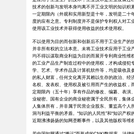
技术的创新与发明本身均离不开工业文明的知识积
一定期限内（外观和实用新型是十年，发明是二十
度的应有之意。专利制度并不是保护专利权人对工
使用该工业技术并获得使用收益的技术使用权。
不以使用为目的而创新和创新后不用于工业生产的
并非所有权的立法本意。未将工业技术应用于工业
均不得以谋取商业利益为目的而展开专利商业性维
的工业产品生产制造过程中的使用权，才构成侵犯
学、艺术、学术作品及计算机软件等，均是吸收及
的私人财富，任何文化离开其赖以生存的政治、经
名权、发表权、使用权及被引用而产生的收益权，
定期限内（五十年）享有作品的修改、编纂、表演
业秘密。国有企业的商业秘密属于全民所有，集体
人集体所有，并非属于民营企业股东、董监高个人
洞与利益平衡的矛盾。“知识的人民性”和“知识产
近期沸沸扬扬的知网垄断事件，以及其他版权等维
若中国知网通过“搬运”而形成的CNKI数据库，