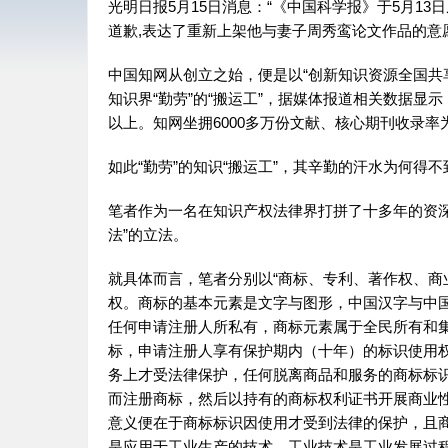
光明日报5月15日消息：“《中国科学报》于5月1
道歉,表达了重新上架他与妻子周秀鸾论文作品的意
中国知网从创立之始，便是以“创新知识资源全国共
知识界“勤劳”的“搬运工”，据媒体报道相关数据显
以上。知网坐拥6000多万份文献、核心期刊收录率为
如此“勤劳”的知识“搬运工”，其辛勤的汗水为何得
笔者作为一名在知识产权法律界打拼了十多年的资
法”的立法。
就具体而言，笔者分别以“商标、专利、著作权、商
权。商标的基本元素是文字与图形，中国汉字与中
任何申请注册人所私有，商标元素属于全民所有和
标，申请注册人享有保护期内（十年）的标识使用
务上才受法律保护，任何脱离商品和服务的商标标
而注册商标，然后以持有的商标权利证书开展商业
意义便在于商标标识因使用才受到法律的保护，且
是应用于工业生产的技术，工业技术是工业发展过