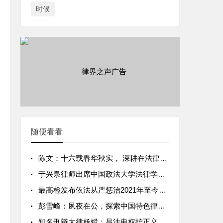
时候
随便看看
陈文：十六载春华秋实， 深耕在法律服务最前沿
于兴泉律师出席中国政法大学法律学院年度创新大会并颁奖致辞
最高检发布依法从严惩治2021年至今最高检挂牌督办31件重大财务造假案件
彭雪峰：夙夜在公，探索中国特色律所发展之路
知名刑辩大律杨斌：昌法申权护正义，豪情壮志写春秋