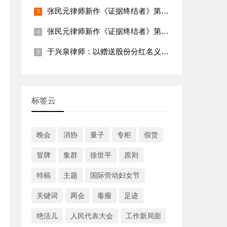
张民元律师新作《证据终结者》第十章：安宁的保证
张民元律师新作《证据终结者》第九章：幕后的对决
于兴泉律师：以赠送股份分红名义受贿的认定问题
标签云
晚会
消协
量子
专柜
假货
冒牌
集群
徐世平
原则
特稿
主题
国际劳动妇女节
关键词
两会
毒瘤
足迹
绝活儿
人民代表大会
工作新局面