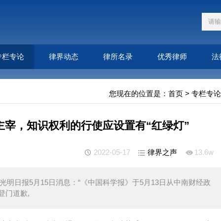
专栏专论
律界动态
律所名录
优秀律师
法
您现在的位置是：
首页
>
专栏专论
主宰，知识权利的行使应设置有“红绿灯”
2022-05-17
律界之声
13.6w
光明日报5月15日消息：“《中国科学报》于5月13日从中南财经政
登门道歉,