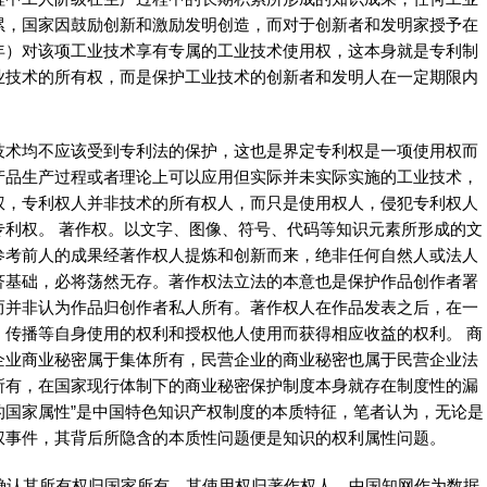
累，国家因鼓励创新和激励发明创造，而对于创新者和发明家授予在
年）对该项工业技术享有专属的工业技术使用权，这本身就是专利制
业技术的所有权，而是保护工业技术的创新者和发明人在一定期限内
技术均不应该受到专利法的保护，这也是界定专利权是一项使用权而
产品生产过程或者理论上可以应用但实际并未实际实施的工业技术，
权，专利权人并非技术的所有权人，而只是使用权人，侵犯专利权人
专利权。 著作权。以文字、图像、符号、代码等知识元素所形成的文
参考前人的成果经著作权人提炼和创新而来，绝非任何自然人或法人
济基础，必将荡然无存。著作权法立法的本意也是保护作品创作者署
而并非认为作品归创作者私人所有。著作权人在作品发表之后，在一
、传播等自身使用的权利和授权他人使用而获得相应收益的权利。 商
企业商业秘密属于集体所有，民营企业的商业秘密也属于民营企业法
所有，在国家现行体制下的商业秘密保护制度本身就存在制度性的漏
权的国家属性”是中国特色知识产权制度的本质特征，笔者认为，无论是
权事件，其背后所隐含的本质性问题便是知识的权利属性问题。
法律确认其所有权归国家所有，其使用权归著作权人，中国知网作为数据