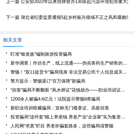
上一篇
公安部2022年以来挂牌督办130余起污染环境犯罪重大案
下一篇
湖北省纪委监委通报5起乡村振兴领域不正之风和腐败问
相关文章
盯准“银发族”编制旅游投资骗局
新华调查｜作坊生产，线上流通——伪劣兽药生产销售的黑色链条
警惕！“双11提货卡”骗局现身 非法交易公民个人信息成关键一环
警方提示：警惕退订“百万保障”新骗局
“挂靠”骗局不断翻新 “风水师证”花钱就办——职业培训证书“作坊”究竟在钻谁的空子
1200余人被骗4.6亿元！法院提示警惕8类骗局
新职业培训暗藏骗局：宣称无门槛拿证、高薪挂靠
投资骗局“连环套”瞄上养老钱 养老产业“企业家”实为集资诈骗犯
人民网“求真”栏目 养老诈骗套路多，这些骗局须警惕