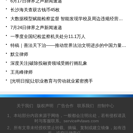
6月17日律界之声新闻速递
长沙海关查获古钱币45枚
大数据模型赋能检察监督 智能发现学校及周边违规经营线索
7月24日律界之声新闻速递
一季度全国纪检监察机关处分11.1万人
特稿｜善法天下治——推动世界法治文明进步的中国力量_2025全国两会大型融媒体专题_新华网
默立律师
深度关注|破除投融资领域受贿行贿乱象
王兆峰律师
[光明日报]让职业教育与劳动就业紧密携手
关于我们
版权声明
广告合作
联系我们
控制中心
1、本站部分内容来源于网络，一般都会注明出处，若有侵权请及
时与客服联系。service#vlaws.com
2、所有文章未经授权禁止转载、摘编、复制或建立镜像，如有违